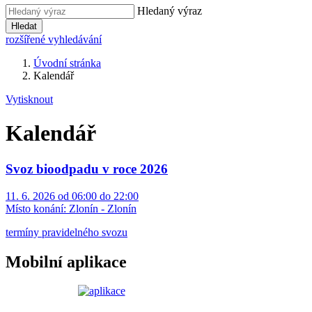
Hledaný výraz
Hledat
rozšířené vyhledávání
Úvodní stránka
Kalendář
Vytisknout
Kalendář
Svoz bioodpadu v roce 2026
11. 6. 2026 od 06:00 do 22:00
Místo konání:
Zlonín - Zlonín
termíny pravidelného svozu
Mobilní aplikace