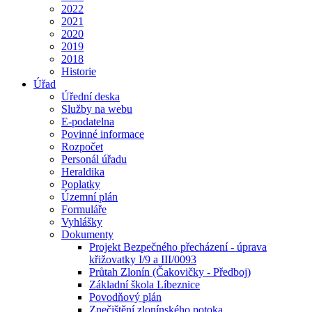
2022
2021
2020
2019
2018
Historie
Úřad
Úřední deska
Služby na webu
E-podatelna
Povinné informace
Rozpočet
Personál úřadu
Heraldika
Poplatky
Územní plán
Formuláře
Vyhlášky
Dokumenty
Projekt Bezpečného přecházení - úprava
křižovatky I/9 a III/0093
Průtah Zlonín (Čakovičky - Předboj)
Základní škola Líbeznice
Povodňový plán
Znečištění zlonínského potoka