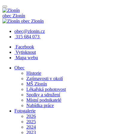
obec
Zlonín
obec
Zlonín
obec@zlonin.cz
315 684 073
Facebook
Vytisknout
Mapa webu
Obec
Historie
Zajímavosti v okolí
MŠ Zlonín
Lékařská pohotovost
Spolky a sdružení
Místní podnikatelé
Nabídka práce
Fotogalerie
2026
2025
2024
2023