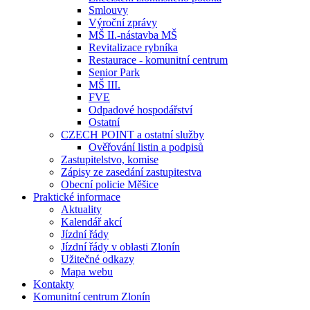
Smlouvy
Výroční zprávy
MŠ II.-nástavba MŠ
Revitalizace rybníka
Restaurace - komunitní centrum
Senior Park
MŠ III.
FVE
Odpadové hospodářství
Ostatní
CZECH POINT a ostatní služby
Ověřování listin a podpisů
Zastupitelstvo, komise
Zápisy ze zasedání zastupitestva
Obecní policie Měšice
Praktické informace
Aktuality
Kalendář akcí
Jízdní řády
Jízdní řády v oblasti Zlonín
Užitečné odkazy
Mapa webu
Kontakty
Komunitní centrum Zlonín