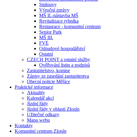
Smlouvy
Výroční zprávy
MŠ II.-nástavba MŠ
Revitalizace rybníka
Restaurace - komunitní centrum
Senior Park
MŠ III.
FVE
Odpadové hospodářství
Ostatní
CZECH POINT a ostatní služby
Ověřování listin a podpisů
Zastupitelstvo, komise
Zápisy ze zasedání zastupitestva
Obecní policie Měšice
Praktické informace
Aktuality
Kalendář akcí
Jízdní řády
Jízdní řády v oblasti Zlonín
Užitečné odkazy
Mapa webu
Kontakty
Komunitní centrum Zlonín