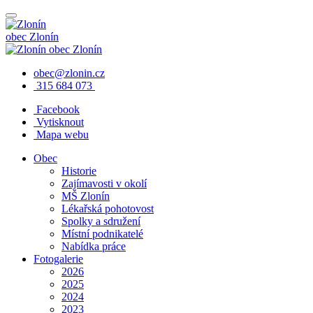
obec
Zlonín
obec
Zlonín
obec@zlonin.cz
315 684 073
Facebook
Vytisknout
Mapa webu
Obec
Historie
Zajímavosti v okolí
MŠ Zlonín
Lékařská pohotovost
Spolky a sdružení
Místní podnikatelé
Nabídka práce
Fotogalerie
2026
2025
2024
2023