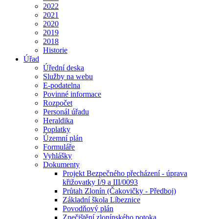
2022
2021
2020
2019
2018
Historie
Úřad
Úřední deska
Služby na webu
E-podatelna
Povinné informace
Rozpočet
Personál úřadu
Heraldika
Poplatky
Územní plán
Formuláře
Vyhlášky
Dokumenty
Projekt Bezpečného přecházení - úprava
křižovatky I/9 a III/0093
Průtah Zlonín (Čakovičky - Předboj)
Základní škola Líbeznice
Povodňový plán
Znečištění zlonínského potoka