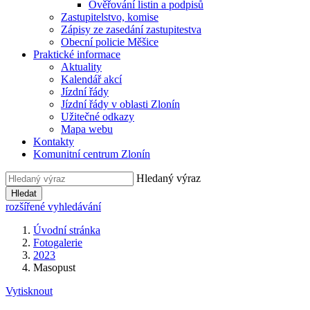
Ověřování listin a podpisů
Zastupitelstvo, komise
Zápisy ze zasedání zastupitestva
Obecní policie Měšice
Praktické informace
Aktuality
Kalendář akcí
Jízdní řády
Jízdní řády v oblasti Zlonín
Užitečné odkazy
Mapa webu
Kontakty
Komunitní centrum Zlonín
Hledaný výraz
Hledat
rozšířené vyhledávání
Úvodní stránka
Fotogalerie
2023
Masopust
Vytisknout