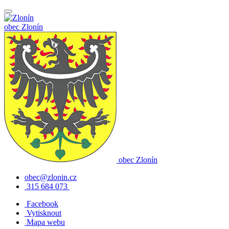
obec
Zlonín
obec
Zlonín
obec@zlonin.cz
315 684 073
Facebook
Vytisknout
Mapa webu