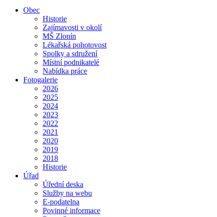
Obec
Historie
Zajímavosti v okolí
MŠ Zlonín
Lékařská pohotovost
Spolky a sdružení
Místní podnikatelé
Nabídka práce
Fotogalerie
2026
2025
2024
2023
2022
2021
2020
2019
2018
Historie
Úřad
Úřední deska
Služby na webu
E-podatelna
Povinné informace