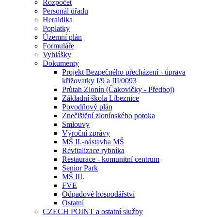
Rozpočet
Personál úřadu
Heraldika
Poplatky
Územní plán
Formuláře
Vyhlášky
Dokumenty
Projekt Bezpečného přecházení - úprava
křižovatky I/9 a III/0093
Průtah Zlonín (Čakovičky - Předboj)
Základní škola Líbeznice
Povodňový plán
Znečištění zlonínského potoka
Smlouvy
Výroční zprávy
MŠ II.-nástavba MŠ
Revitalizace rybníka
Restaurace - komunitní centrum
Senior Park
MŠ III.
FVE
Odpadové hospodářství
Ostatní
CZECH POINT a ostatní služby