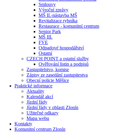
Smlouvy
Výroční zprávy
MŠ II.-nástavba MŠ
Revitalizace rybníka
Restaurace - komunitní centrum
Senior Park
MŠ III.
FVE
Odpadové hospodářství
Ostatní
CZECH POINT a ostatní služby
Ověřování listin a podpisů
Zastupitelstvo, komise
Zápisy ze zasedání zastupitestva
Obecní policie Měšice
Praktické informace
Aktuality
Kalendář akcí
Jízdní řády
Jízdní řády v oblasti Zlonín
Užitečné odkazy
Mapa webu
Kontakty
Komunitní centrum Zlonín