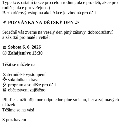
Typ akce: ostatní (akce pro celou rodinu, akce pro děti, akce pro
rodiče, akce pro veřejnost)
Bezbariérový vstup na akci
Akce je vhodná pro děti
🎉
POZVÁNKA NA DĚTSKÝ DEN
🎉
Srdečně vás zveme na veselý den plný zábavy, dobrodružství
a zážitků pro malé i velké!
📅
Sobota 6. 6. 2026
🕜
Zahájení ve 13:30
Těšit se můžete na:
⚔️ šermířské vystoupení
🦅 sokolníka s dravci
🎈 program a soutěže pro děti
🍔 občerstvení zajištěno
Přijďte si užít příjemné odpoledne plné smíchu, her a zajímavých
ukázek.
Těšíme se na vás!
S pozdravem