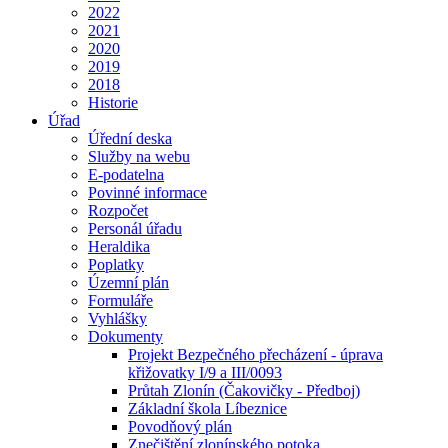
2022
2021
2020
2019
2018
Historie
Úřad
Úřední deska
Služby na webu
E-podatelna
Povinné informace
Rozpočet
Personál úřadu
Heraldika
Poplatky
Územní plán
Formuláře
Vyhlášky
Dokumenty
Projekt Bezpečného přecházení - úprava
křižovatky I/9 a III/0093
Průtah Zlonín (Čakovičky - Předboj)
Základní škola Líbeznice
Povodňový plán
Znečištění zlonínského potoka