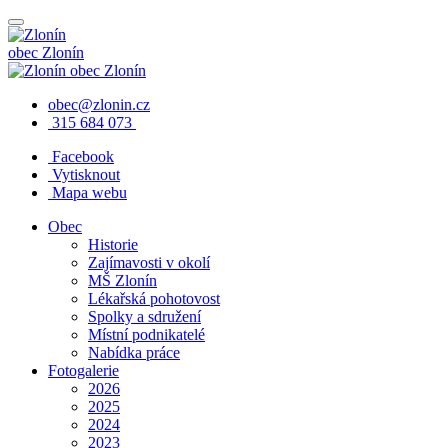
obec
Zlonín
obec
Zlonín
obec@zlonin.cz
315 684 073
Facebook
Vytisknout
Mapa webu
Obec
Historie
Zajímavosti v okolí
MŠ Zlonín
Lékařská pohotovost
Spolky a sdružení
Místní podnikatelé
Nabídka práce
Fotogalerie
2026
2025
2024
2023