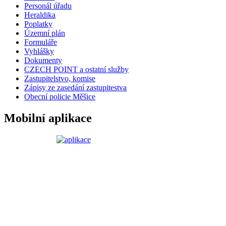
Personál úřadu
Heraldika
Poplatky
Územní plán
Formuláře
Vyhlášky
Dokumenty
CZECH POINT a ostatní služby
Zastupitelstvo, komise
Zápisy ze zasedání zastupitestva
Obecní policie Měšice
Mobilní aplikace