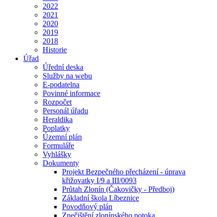
2022
2021
2020
2019
2018
Historie
Úřad
Úřední deska
Služby na webu
E-podatelna
Povinné informace
Rozpočet
Personál úřadu
Heraldika
Poplatky
Územní plán
Formuláře
Vyhlášky
Dokumenty
Projekt Bezpečného přecházení - úprava
křižovatky I/9 a III/0093
Průtah Zlonín (Čakovičky - Předboj)
Základní škola Líbeznice
Povodňový plán
Znečištění zlonínského potoka