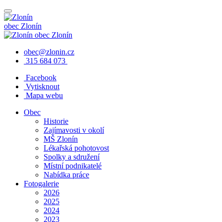
obec
Zlonín
obec
Zlonín
obec@zlonin.cz
315 684 073
Facebook
Vytisknout
Mapa webu
Obec
Historie
Zajímavosti v okolí
MŠ Zlonín
Lékařská pohotovost
Spolky a sdružení
Místní podnikatelé
Nabídka práce
Fotogalerie
2026
2025
2024
2023