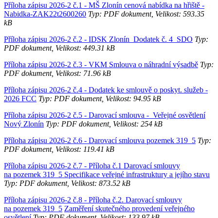
Příloha zápisu 2026-2 č.1 - MŠ Zlonín cenová nabídka na hřiště -
Nabidka-ZAK22t2600260
Typ: PDF dokument, Velikost: 593.35
kB
Příloha zápisu 2026-2 č.2 - IDSK Zlonín_Dodatek č. 4_SDO
Typ:
PDF dokument, Velikost: 449.31 kB
Příloha zápisu 2026-2 č.3 - VKM Smlouva o náhradní výsadbě
Typ:
PDF dokument, Velikost: 71.96 kB
Příloha zápisu 2026-2 č.4 - Dodatek ke smlouvě o poskyt. služeb -
2026 FCC
Typ: PDF dokument, Velikost: 94.95 kB
Příloha zápisu 2026-2 č.5 - Darovací smlouva - Veřejné osvětlení
Nový Zlonín
Typ: PDF dokument, Velikost: 254 kB
Příloha zápisu 2026-2 č.6 - Darovací smlouva pozemek 319_5
Typ:
PDF dokument, Velikost: 119.41 kB
Příloha zápisu 2026-2 č.7 - Příloha č.1 Darovací smlouvy
na pozemek 319_5 Specifikace veřejné infrastruktury a jejího stavu
Typ: PDF dokument, Velikost: 873.52 kB
Příloha zápisu 2026-2 č.8 - Příloha č.2.
Darovací smlouvy
na pozemek 319_5
Zaměření skutečného provedení veřejného
osvětlení
Typ: PDF dokument, Velikost: 133.97 kB