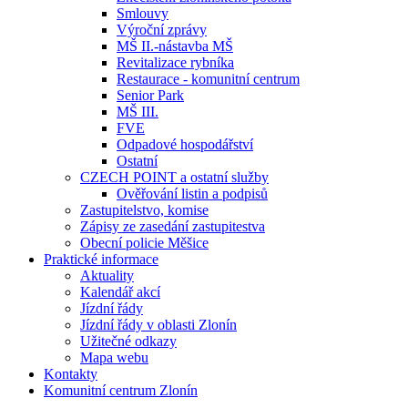
Smlouvy
Výroční zprávy
MŠ II.-nástavba MŠ
Revitalizace rybníka
Restaurace - komunitní centrum
Senior Park
MŠ III.
FVE
Odpadové hospodářství
Ostatní
CZECH POINT a ostatní služby
Ověřování listin a podpisů
Zastupitelstvo, komise
Zápisy ze zasedání zastupitestva
Obecní policie Měšice
Praktické informace
Aktuality
Kalendář akcí
Jízdní řády
Jízdní řády v oblasti Zlonín
Užitečné odkazy
Mapa webu
Kontakty
Komunitní centrum Zlonín