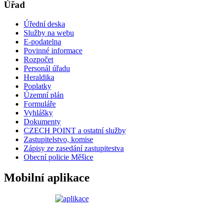
Úřad
Úřední deska
Služby na webu
E-podatelna
Povinné informace
Rozpočet
Personál úřadu
Heraldika
Poplatky
Územní plán
Formuláře
Vyhlášky
Dokumenty
CZECH POINT a ostatní služby
Zastupitelstvo, komise
Zápisy ze zasedání zastupitestva
Obecní policie Měšice
Mobilní aplikace