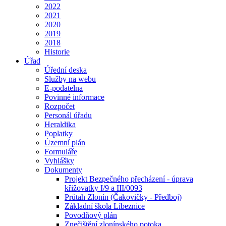
2022
2021
2020
2019
2018
Historie
Úřad
Úřední deska
Služby na webu
E-podatelna
Povinné informace
Rozpočet
Personál úřadu
Heraldika
Poplatky
Územní plán
Formuláře
Vyhlášky
Dokumenty
Projekt Bezpečného přecházení - úprava
křižovatky I/9 a III/0093
Průtah Zlonín (Čakovičky - Předboj)
Základní škola Líbeznice
Povodňový plán
Znečištění zlonínského potoka