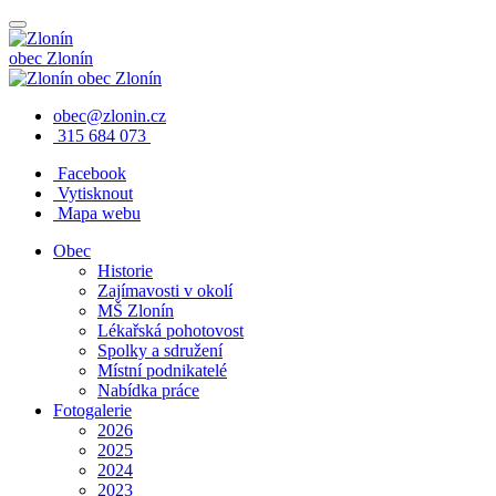
obec
Zlonín
obec
Zlonín
obec@zlonin.cz
315 684 073
Facebook
Vytisknout
Mapa webu
Obec
Historie
Zajímavosti v okolí
MŠ Zlonín
Lékařská pohotovost
Spolky a sdružení
Místní podnikatelé
Nabídka práce
Fotogalerie
2026
2025
2024
2023