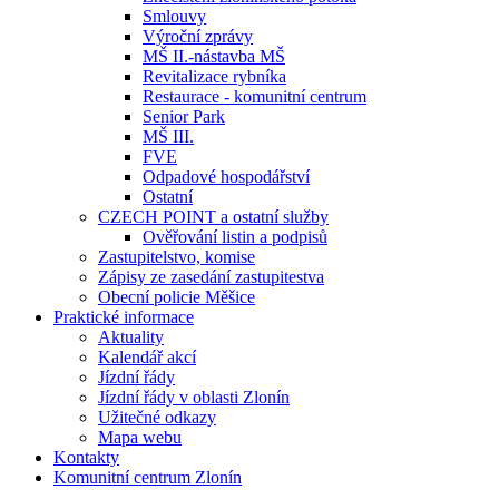
Smlouvy
Výroční zprávy
MŠ II.-nástavba MŠ
Revitalizace rybníka
Restaurace - komunitní centrum
Senior Park
MŠ III.
FVE
Odpadové hospodářství
Ostatní
CZECH POINT a ostatní služby
Ověřování listin a podpisů
Zastupitelstvo, komise
Zápisy ze zasedání zastupitestva
Obecní policie Měšice
Praktické informace
Aktuality
Kalendář akcí
Jízdní řády
Jízdní řády v oblasti Zlonín
Užitečné odkazy
Mapa webu
Kontakty
Komunitní centrum Zlonín