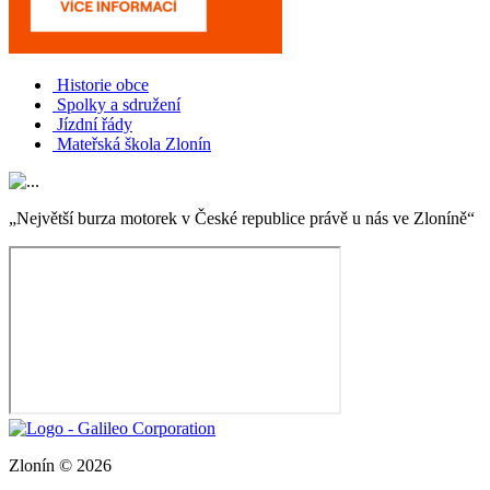
Historie obce
Spolky a sdružení
Jízdní řády
Mateřská škola Zlonín
„Největší burza motorek v České republice právě u nás ve Zloníně“
Zlonín © 2026