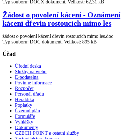
Typ souboru: DOCX dokument, Velikost: 62,31 kB
Žádost o povolení kácení - Oznámení
kácení dřevin rostoucích mimo les
žádost o povolení kácení dřevin rostoucích mimo les.doc
Typ souboru: DOC dokument, Velikost: 895 kB
Úřad
Úřední deska
Služby na webu
E-podatelna
Povinné informace
Rozpočet
Personál úřadu
Heraldika
Poplatky
Územní plán
Formuláře
Vyhlášky
Dokumenty
CZECH POINT a ostatní služby
Zastupitelstvo, komise