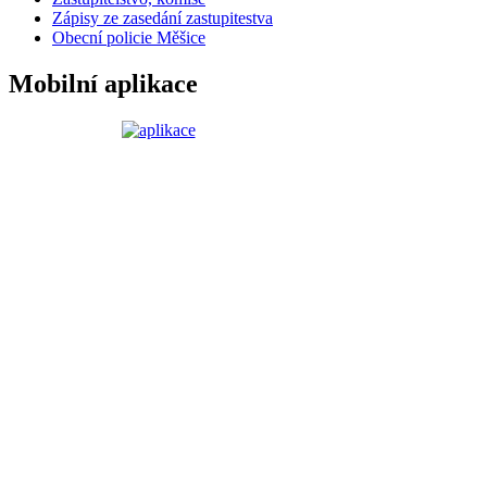
Zápisy ze zasedání zastupitestva
Obecní policie Měšice
Mobilní aplikace