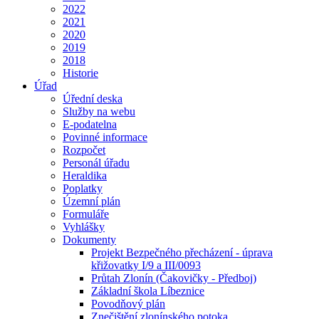
2022
2021
2020
2019
2018
Historie
Úřad
Úřední deska
Služby na webu
E-podatelna
Povinné informace
Rozpočet
Personál úřadu
Heraldika
Poplatky
Územní plán
Formuláře
Vyhlášky
Dokumenty
Projekt Bezpečného přecházení - úprava
křižovatky I/9 a III/0093
Průtah Zlonín (Čakovičky - Předboj)
Základní škola Líbeznice
Povodňový plán
Znečištění zlonínského potoka