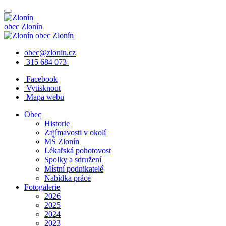
obec
Zlonín
obec
Zlonín
obec@zlonin.cz
315 684 073
Facebook
Vytisknout
Mapa webu
Obec
Historie
Zajímavosti v okolí
MŠ Zlonín
Lékařská pohotovost
Spolky a sdružení
Místní podnikatelé
Nabídka práce
Fotogalerie
2026
2025
2024
2023