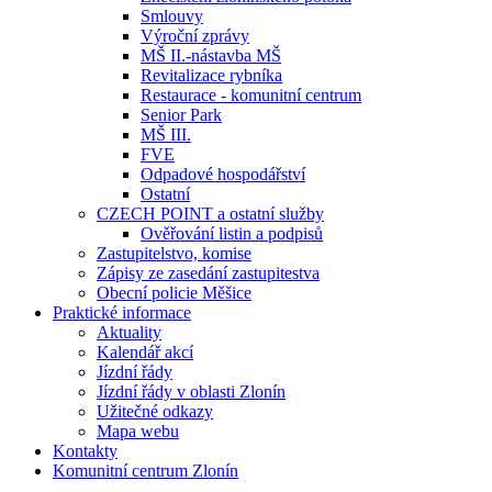
Smlouvy
Výroční zprávy
MŠ II.-nástavba MŠ
Revitalizace rybníka
Restaurace - komunitní centrum
Senior Park
MŠ III.
FVE
Odpadové hospodářství
Ostatní
CZECH POINT a ostatní služby
Ověřování listin a podpisů
Zastupitelstvo, komise
Zápisy ze zasedání zastupitestva
Obecní policie Měšice
Praktické informace
Aktuality
Kalendář akcí
Jízdní řády
Jízdní řády v oblasti Zlonín
Užitečné odkazy
Mapa webu
Kontakty
Komunitní centrum Zlonín