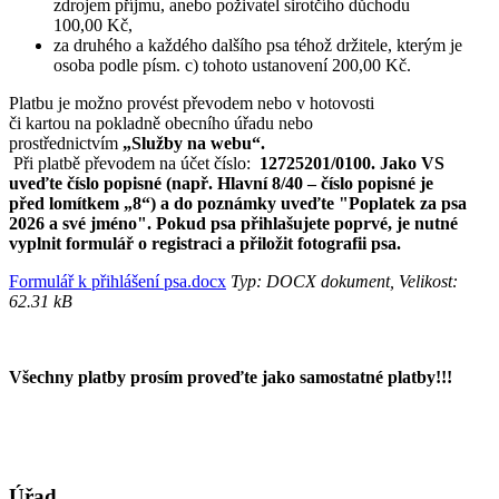
zdrojem příjmu, anebo poživatel sirotčího důchodu
100,00 Kč,
za druhého a každého dalšího psa téhož držitele, kterým je
osoba podle písm. c) tohoto ustanovení 200,00 Kč.
Platbu je možno provést převodem nebo v hotovosti
či kartou na pokladně obecního úřadu nebo
prostřednictvím
„Služby na webu“.
Při platbě převodem na účet číslo:
12725201/0100.
Jako VS
uveďte číslo popisné (např. Hlavní 8/40 – číslo popisné je
před lomítkem „8“)
a do poznámky uveďte "Poplatek za psa
2026 a své jméno". Pokud psa přihlašujete poprvé, je nutné
vyplnit formulář o registraci a přiložit fotografii psa.
Formulář k přihlášení psa.docx
Typ: DOCX dokument, Velikost:
62.31 kB
Všechny platby prosím proveďte jako samostatné platby!!!
Úřad