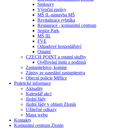
Smlouvy
Výroční zprávy
MŠ II.-nástavba MŠ
Revitalizace rybníka
Restaurace - komunitní centrum
Senior Park
MŠ III.
FVE
Odpadové hospodářství
Ostatní
CZECH POINT a ostatní služby
Ověřování listin a podpisů
Zastupitelstvo, komise
Zápisy ze zasedání zastupitestva
Obecní policie Měšice
Praktické informace
Aktuality
Kalendář akcí
Jízdní řády
Jízdní řády v oblasti Zlonín
Užitečné odkazy
Mapa webu
Kontakty
Komunitní centrum Zlonín