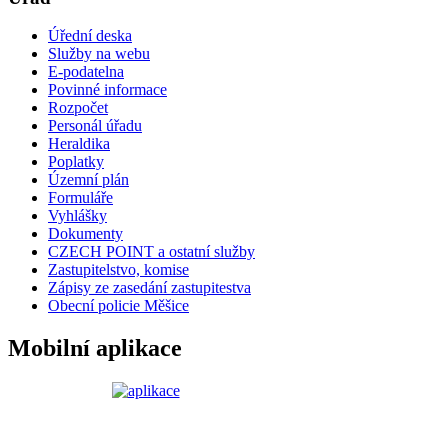
Úřední deska
Služby na webu
E-podatelna
Povinné informace
Rozpočet
Personál úřadu
Heraldika
Poplatky
Územní plán
Formuláře
Vyhlášky
Dokumenty
CZECH POINT a ostatní služby
Zastupitelstvo, komise
Zápisy ze zasedání zastupitestva
Obecní policie Měšice
Mobilní aplikace