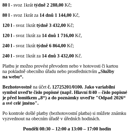
80 l
- svoz 1krát
týdně
2 288,00
Kč;
80 l
- svoz 1krát za
14 dnů
1 144,00
Kč,
120 l
- svoz 1krát
týdně
3 432,00
Kč;
120 l
- svoz 1krát za
14 dnů
1 716,00
Kč,
240 l
- svoz 1krát
týdně
6 864,00
Kč;
240 l
- svoz 1krát za
14 dnů
3 432,00
Kč.
Platbu je možno provést převodem nebo v hotovosti či kartou
na pokladně obecního úřadu nebo prostřednictvím
„Služby
na webu“.
Bezhotovostně
na účet
č. 12725201/0100.
Jako variabilní
symbol uveďte číslo popisné (např. Hlavní 8/40 – číslo popisné
je před lomítkem „8“) a do poznámky uveďte "Odpad 2026“
a své celé jméno".
Po kontrole došlé platby (bezhotovostní platba) si můžete známku
vyzvednout na obecním úřadě v úředních hodinách.
Pondělí 08:30 – 12:00 a 13:00 – 17:00 hodin