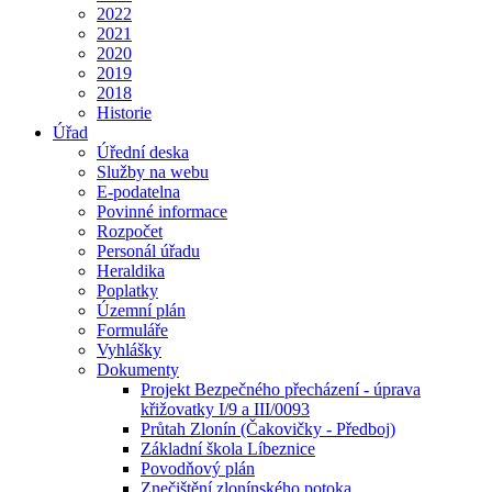
2022
2021
2020
2019
2018
Historie
Úřad
Úřední deska
Služby na webu
E-podatelna
Povinné informace
Rozpočet
Personál úřadu
Heraldika
Poplatky
Územní plán
Formuláře
Vyhlášky
Dokumenty
Projekt Bezpečného přecházení - úprava
křižovatky I/9 a III/0093
Průtah Zlonín (Čakovičky - Předboj)
Základní škola Líbeznice
Povodňový plán
Znečištění zlonínského potoka