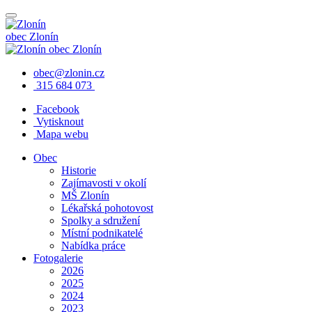
obec
Zlonín
obec
Zlonín
obec@zlonin.cz
315 684 073
Facebook
Vytisknout
Mapa webu
Obec
Historie
Zajímavosti v okolí
MŠ Zlonín
Lékařská pohotovost
Spolky a sdružení
Místní podnikatelé
Nabídka práce
Fotogalerie
2026
2025
2024
2023