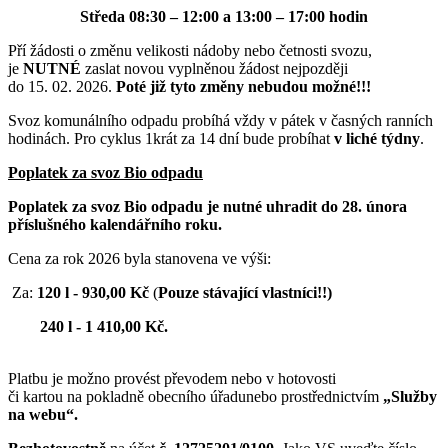
Středa 08:30 – 12:00 a 13:00 – 17:00 hodin
Pří žádosti o změnu velikosti nádoby nebo četnosti svozu,
je
NUTNÉ
zaslat novou vyplněnou žádost nejpozději
do 15. 02. 2026.
Poté již tyto změny nebudou možné!!!
Svoz komunálního odpadu probíhá vždy v pátek v časných ranních
hodinách. Pro cyklus 1krát za 14 dní bude probíhat
v liché týdny
.
Poplatek za svoz Bio odpadu
Poplatek za svoz Bio odpadu je nutné uhradit do 28. února
příslušného kalendářního roku.
Cena za rok 2026 byla stanovena ve výši:
Za:
120 l - 930,00 Kč
(
Pouze stávající vlastníci!!)
240 l - 1 410,00 Kč.
Platbu je možno provést převodem nebo v hotovosti
či kartou na pokladně obecního úřadunebo prostřednictvím
„Služby
na webu“.