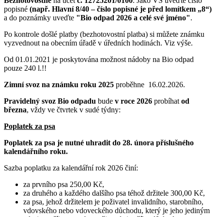
Bezhotovostně
na účet
č. 12725201/0100
. Jako VS uveďte číslo
popisné
(např. Hlavní 8/40 – číslo popisné je před lomítkem „8“)
a do poznámky uveďte
"Bio odpad 2026 a celé své jméno"
.
Po kontrole došlé platby (bezhotovostní platba) si můžete známku
vyzvednout na obecním úřadě v úředních hodinách. Viz výše.
Od 01.01.2021 je poskytována možnost nádoby na Bio odpad
pouze 240 l.!!
Zimní svoz na známku roku 2025
proběhne 16.02.2026.
Pravidelný svoz Bio odpadu
bude
v roce 2026
probíhat
od
března
, vždy ve čtvrtek v sudé týdny:
Poplatek za psa
Poplatek za psa je nutné uhradit do 28. února příslušného
kalendářního roku.
Sazba poplatku za kalendářní rok 2026 činí:
za prvního psa 250,00 Kč,
za druhého a každého dalšího psa téhož držitele 300,00 Kč,
za psa, jehož držitelem je poživatel invalidního, starobního,
vdovského nebo vdoveckého důchodu, který je jeho jediným