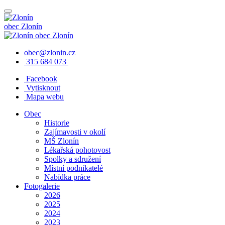
obec
Zlonín
obec
Zlonín
obec@zlonin.cz
315 684 073
Facebook
Vytisknout
Mapa webu
Obec
Historie
Zajímavosti v okolí
MŠ Zlonín
Lékařská pohotovost
Spolky a sdružení
Místní podnikatelé
Nabídka práce
Fotogalerie
2026
2025
2024
2023