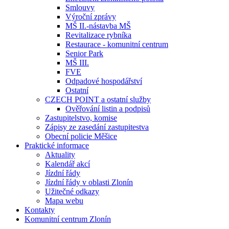
Smlouvy
Výroční zprávy
MŠ II.-nástavba MŠ
Revitalizace rybníka
Restaurace - komunitní centrum
Senior Park
MŠ III.
FVE
Odpadové hospodářství
Ostatní
CZECH POINT a ostatní služby
Ověřování listin a podpisů
Zastupitelstvo, komise
Zápisy ze zasedání zastupitestva
Obecní policie Měšice
Praktické informace
Aktuality
Kalendář akcí
Jízdní řády
Jízdní řády v oblasti Zlonín
Užitečné odkazy
Mapa webu
Kontakty
Komunitní centrum Zlonín