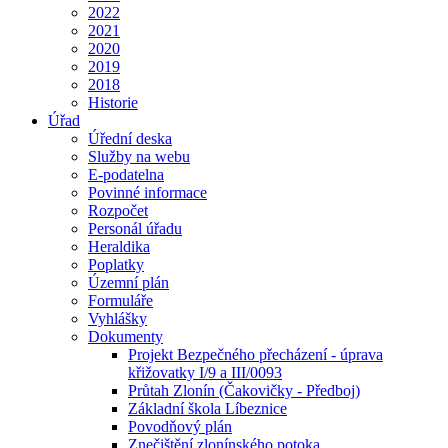
2022
2021
2020
2019
2018
Historie
Úřad
Úřední deska
Služby na webu
E-podatelna
Povinné informace
Rozpočet
Personál úřadu
Heraldika
Poplatky
Územní plán
Formuláře
Vyhlášky
Dokumenty
Projekt Bezpečného přecházení - úprava
křižovatky I/9 a III/0093
Průtah Zlonín (Čakovičky - Předboj)
Základní škola Líbeznice
Povodňový plán
Znečištění zlonínského potoka