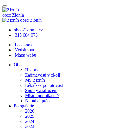
obec
Zlonín
obec
Zlonín
obec@zlonin.cz
315 684 073
Facebook
Vytisknout
Mapa webu
Obec
Historie
Zajímavosti v okolí
MŠ Zlonín
Lékařská pohotovost
Spolky a sdružení
Místní podnikatelé
Nabídka práce
Fotogalerie
2026
2025
2024
2023