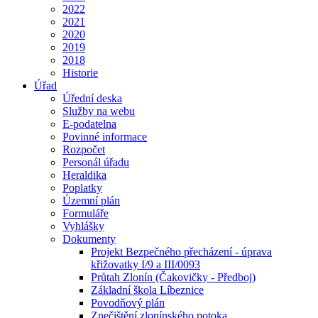
2022
2021
2020
2019
2018
Historie
Úřad
Úřední deska
Služby na webu
E-podatelna
Povinné informace
Rozpočet
Personál úřadu
Heraldika
Poplatky
Územní plán
Formuláře
Vyhlášky
Dokumenty
Projekt Bezpečného přecházení - úprava
křižovatky I/9 a III/0093
Průtah Zlonín (Čakovičky - Předboj)
Základní škola Líbeznice
Povodňový plán
Znečištění zlonínského potoka