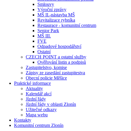
Smlouvy
Výroční zprávy
MŠ II.-nástavba MŠ
Revitalizace rybníka
Restaurace - komunitní centrum
Senior Park
MŠ III.
FVE
Odpadové hospodářství
Ostatní
CZECH POINT a ostatní služby
Ověřování listin a podpisů
Zastupitelstvo, komise
Zápisy ze zasedání zastupitestva
Obecní policie Měšice
Praktické informace
Aktuality
Kalendář akcí
Jízdní řády
Jízdní řády v oblasti Zlonín
Užitečné odkazy
Mapa webu
Kontakty
Komunitní centrum Zlonín