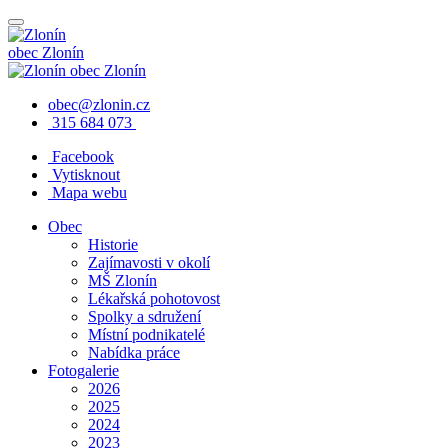
obec
Zlonín
obec
Zlonín
obec@zlonin.cz
315 684 073
Facebook
Vytisknout
Mapa webu
Obec
Historie
Zajímavosti v okolí
MŠ Zlonín
Lékařská pohotovost
Spolky a sdružení
Místní podnikatelé
Nabídka práce
Fotogalerie
2026
2025
2024
2023