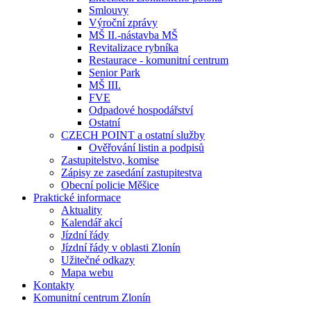
Smlouvy
Výroční zprávy
MŠ II.-nástavba MŠ
Revitalizace rybníka
Restaurace - komunitní centrum
Senior Park
MŠ III.
FVE
Odpadové hospodářství
Ostatní
CZECH POINT a ostatní služby
Ověřování listin a podpisů
Zastupitelstvo, komise
Zápisy ze zasedání zastupitestva
Obecní policie Měšice
Praktické informace
Aktuality
Kalendář akcí
Jízdní řády
Jízdní řády v oblasti Zlonín
Užitečné odkazy
Mapa webu
Kontakty
Komunitní centrum Zlonín