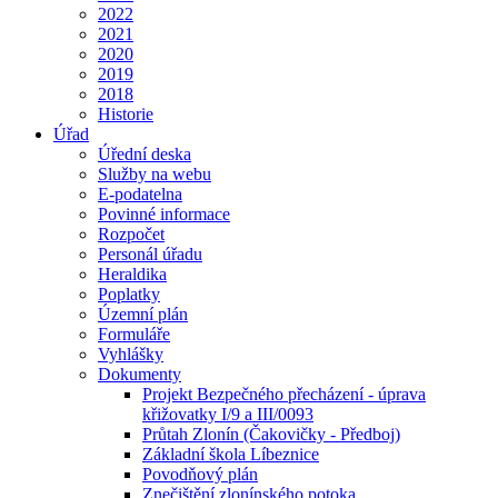
2022
2021
2020
2019
2018
Historie
Úřad
Úřední deska
Služby na webu
E-podatelna
Povinné informace
Rozpočet
Personál úřadu
Heraldika
Poplatky
Územní plán
Formuláře
Vyhlášky
Dokumenty
Projekt Bezpečného přecházení - úprava
křižovatky I/9 a III/0093
Průtah Zlonín (Čakovičky - Předboj)
Základní škola Líbeznice
Povodňový plán
Znečištění zlonínského potoka