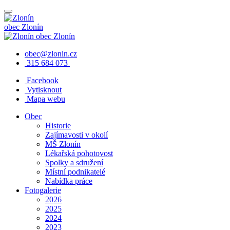
obec
Zlonín
obec
Zlonín
obec@zlonin.cz
315 684 073
Facebook
Vytisknout
Mapa webu
Obec
Historie
Zajímavosti v okolí
MŠ Zlonín
Lékařská pohotovost
Spolky a sdružení
Místní podnikatelé
Nabídka práce
Fotogalerie
2026
2025
2024
2023