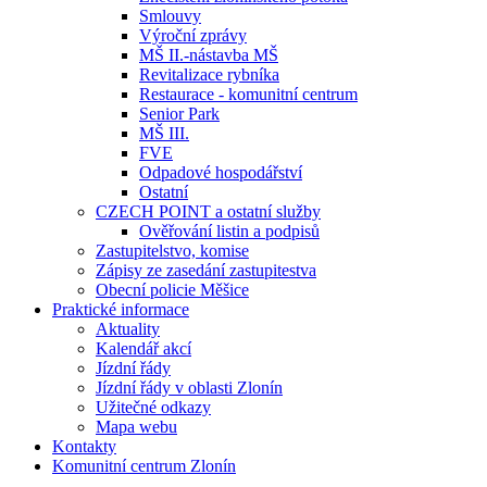
Smlouvy
Výroční zprávy
MŠ II.-nástavba MŠ
Revitalizace rybníka
Restaurace - komunitní centrum
Senior Park
MŠ III.
FVE
Odpadové hospodářství
Ostatní
CZECH POINT a ostatní služby
Ověřování listin a podpisů
Zastupitelstvo, komise
Zápisy ze zasedání zastupitestva
Obecní policie Měšice
Praktické informace
Aktuality
Kalendář akcí
Jízdní řády
Jízdní řády v oblasti Zlonín
Užitečné odkazy
Mapa webu
Kontakty
Komunitní centrum Zlonín