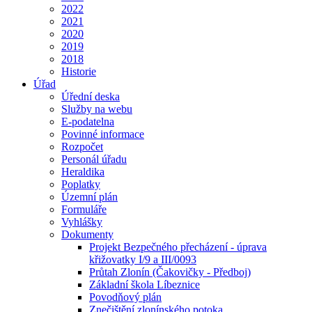
2022
2021
2020
2019
2018
Historie
Úřad
Úřední deska
Služby na webu
E-podatelna
Povinné informace
Rozpočet
Personál úřadu
Heraldika
Poplatky
Územní plán
Formuláře
Vyhlášky
Dokumenty
Projekt Bezpečného přecházení - úprava
křižovatky I/9 a III/0093
Průtah Zlonín (Čakovičky - Předboj)
Základní škola Líbeznice
Povodňový plán
Znečištění zlonínského potoka