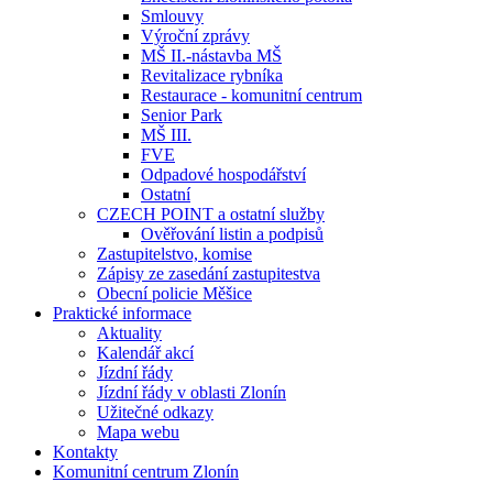
Smlouvy
Výroční zprávy
MŠ II.-nástavba MŠ
Revitalizace rybníka
Restaurace - komunitní centrum
Senior Park
MŠ III.
FVE
Odpadové hospodářství
Ostatní
CZECH POINT a ostatní služby
Ověřování listin a podpisů
Zastupitelstvo, komise
Zápisy ze zasedání zastupitestva
Obecní policie Měšice
Praktické informace
Aktuality
Kalendář akcí
Jízdní řády
Jízdní řády v oblasti Zlonín
Užitečné odkazy
Mapa webu
Kontakty
Komunitní centrum Zlonín