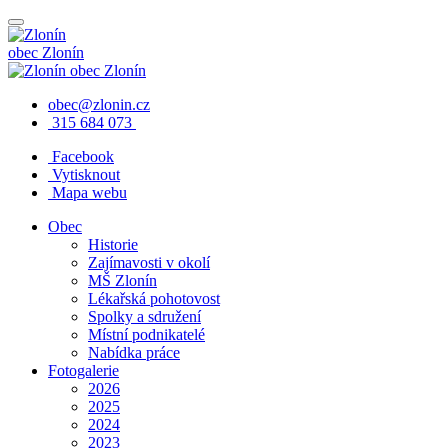
obec
Zlonín
obec
Zlonín
obec@zlonin.cz
315 684 073
Facebook
Vytisknout
Mapa webu
Obec
Historie
Zajímavosti v okolí
MŠ Zlonín
Lékařská pohotovost
Spolky a sdružení
Místní podnikatelé
Nabídka práce
Fotogalerie
2026
2025
2024
2023