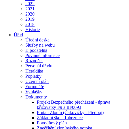
2022
2021
2020
2019
2018
Historie
Úřad
Úřední deska
Služby na webu
E-podatelna
Povinné informace
Rozpočet
Personál úřadu
Heraldika
Poplatky
Územní plán
Formuláře
Vyhlášky
Dokumenty
Projekt Bezpečného přecházení - úprava
křižovatky I/9 a III/0093
Průtah Zlonín (Čakovičky - Předboj)
Základní škola Líbeznice
Povodňový plán
Znečištění zlonínského potoka