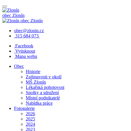
obec
Zlonín
obec
Zlonín
obec@zlonin.cz
315 684 073
Facebook
Vytisknout
Mapa webu
Obec
Historie
Zajímavosti v okolí
MŠ Zlonín
Lékařská pohotovost
Spolky a sdružení
Místní podnikatelé
Nabídka práce
Fotogalerie
2026
2025
2024
2023