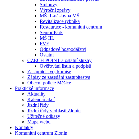
Smlouvy
Výroční zprávy
MŠ II.-nástavba MŠ
Revitalizace rybníka
Restaurace - komunitní centrum
Senior Park
MŠ III.
FVE
Odpadové hospodářství
Ostatní
CZECH POINT a ostatní služby
Ověřování listin a podpisů
Zastupitelstvo, komise
Zápisy ze zasedání zastupitestva
Obecní policie Měšice
Praktické informace
Aktuality
Kalendář akcí
Jízdní řády
Jízdní řády v oblasti Zlonín
Užitečné odkazy
Mapa webu
Kontakty
Komunitní centrum Zlonín