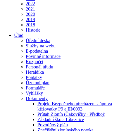
2022
2021
2020
2019
2018
Historie
Úřad
Úřední deska
Služby na webu
E-podatelna
Povinné informace
Rozpočet
Personál úřadu
Heraldika
Poplatky
Územní plán
Formuláře
Vyhlášky
Dokumenty
Projekt Bezpečného přecházení - úprava
křižovatky I/9 a III/0093
Průtah Zlonín (Čakovičky - Předboj)
Základní škola Líbeznice
Povodňový plán
Znečištění zlonínského potoka