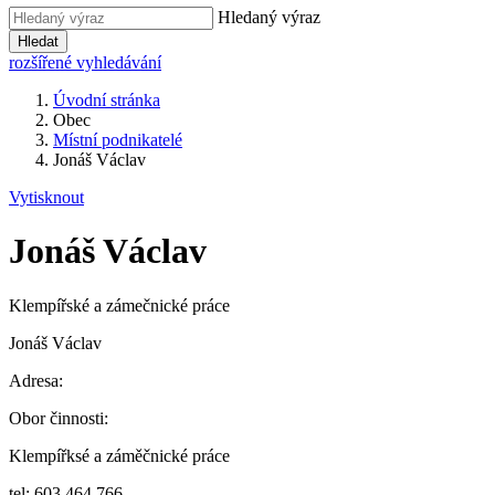
Hledaný výraz
Hledat
rozšířené vyhledávání
Úvodní stránka
Obec
Místní podnikatelé
Jonáš Václav
Vytisknout
Jonáš Václav
Klempířské a zámečnické práce
Jonáš Václav
Adresa:
Obor činnosti:
Klempířksé a záměčnické práce
tel: 603 464 766