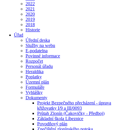
2022
2021
2020
2019
2018
Historie
Úřad
Úřední deska
Služby na webu
E-podatelna
Povinné informace
Rozpočet
Personál úřadu
Heraldika
Poplatky
Územní plán
Formuláře
Vyhlášky
Dokumenty
Projekt Bezpečného přecházení - úprava
křižovatky I/9 a III/0093
Průtah Zlonín (Čakovičky - Předboj)
Základní škola Líbeznice
Povodňový plán
Znečištění zlonínského potoka