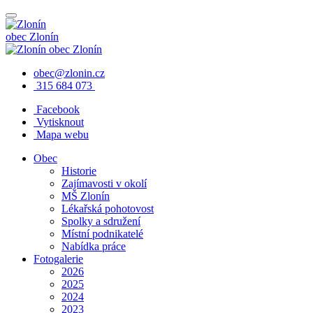
obec
Zlonín
obec
Zlonín
obec@zlonin.cz
315 684 073
Facebook
Vytisknout
Mapa webu
Obec
Historie
Zajímavosti v okolí
MŠ Zlonín
Lékařská pohotovost
Spolky a sdružení
Místní podnikatelé
Nabídka práce
Fotogalerie
2026
2025
2024
2023