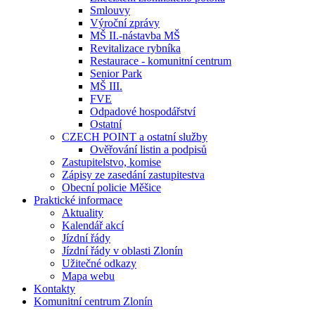
Smlouvy
Výroční zprávy
MŠ II.-nástavba MŠ
Revitalizace rybníka
Restaurace - komunitní centrum
Senior Park
MŠ III.
FVE
Odpadové hospodářství
Ostatní
CZECH POINT a ostatní služby
Ověřování listin a podpisů
Zastupitelstvo, komise
Zápisy ze zasedání zastupitestva
Obecní policie Měšice
Praktické informace
Aktuality
Kalendář akcí
Jízdní řády
Jízdní řády v oblasti Zlonín
Užitečné odkazy
Mapa webu
Kontakty
Komunitní centrum Zlonín