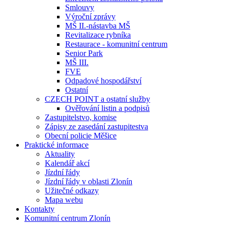
Smlouvy
Výroční zprávy
MŠ II.-nástavba MŠ
Revitalizace rybníka
Restaurace - komunitní centrum
Senior Park
MŠ III.
FVE
Odpadové hospodářství
Ostatní
CZECH POINT a ostatní služby
Ověřování listin a podpisů
Zastupitelstvo, komise
Zápisy ze zasedání zastupitestva
Obecní policie Měšice
Praktické informace
Aktuality
Kalendář akcí
Jízdní řády
Jízdní řády v oblasti Zlonín
Užitečné odkazy
Mapa webu
Kontakty
Komunitní centrum Zlonín