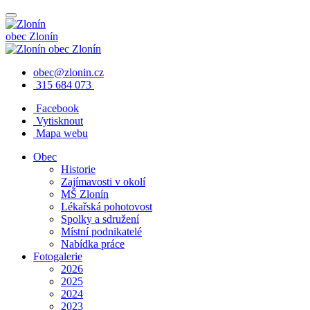
obec
Zlonín
obec
Zlonín
obec@zlonin.cz
315 684 073
Facebook
Vytisknout
Mapa webu
Obec
Historie
Zajímavosti v okolí
MŠ Zlonín
Lékařská pohotovost
Spolky a sdružení
Místní podnikatelé
Nabídka práce
Fotogalerie
2026
2025
2024
2023