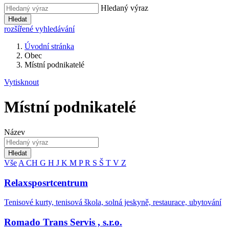
Hledaný výraz
Hledat
rozšířené vyhledávání
Úvodní stránka
Obec
Místní podnikatelé
Vytisknout
Místní podnikatelé
Název
Hledat
Vše
A
CH
G
H
J
K
M
P
R
S
Š
T
V
Z
Relaxsposrtcentrum
Tenisové kurty, tenisová škola, solná jeskyně, restaurace, ubytování
Romado Trans Servis , s.r.o.