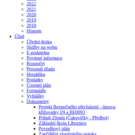
2022
2021
2020
2019
2018
Historie
Úřad
Úřední deska
Služby na webu
E-podatelna
Povinné informace
Rozpočet
Personál úřadu
Heraldika
Poplatky
Územní plán
Formuláře
Vyhlášky
Dokumenty
Projekt Bezpečného přecházení - úprava
křižovatky I/9 a III/0093
Průtah Zlonín (Čakovičky - Předboj)
Základní škola Líbeznice
Povodňový plán
Znečištění zlonínského potoka